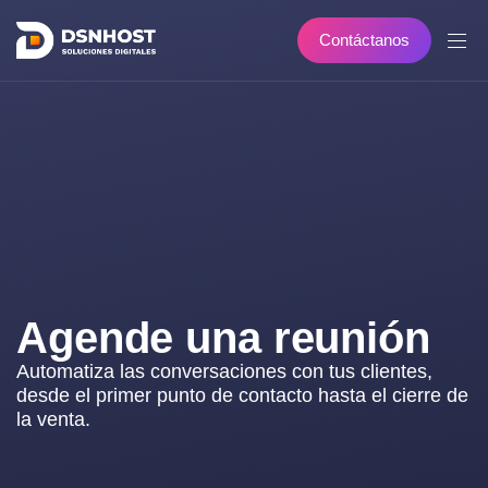
C
o
n
t
á
c
t
a
n
o
s
Agende una reunión
Automatiza las conversaciones con tus clientes,
desde el primer punto de contacto hasta el cierre de
la venta.