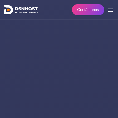
C
o
n
t
á
c
t
a
n
o
s